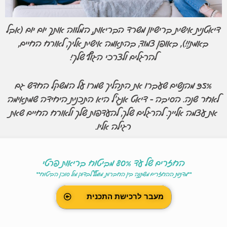
דיאטנית אישית ברישיון משרד הבריאות, המלווה אותך יום יום (אבל
באמת!!), באופן צמוד, בהתאמה אישית אליך, לאורח החיים,
להרגלים ולצרכי הגוף שלך!
95% מהנשים שעברו את התהליך שמרו על המשקל החדש גם
לאחר שנה. הסיבה - דיאט אנג׳ל היא התכנית היחידה שמתאימה
את עצמה אלייך. להרגלים שלך, להעדפות שלך ולאורח החיים שאת
רגילה אליו.
החזרים של עד 80% מביטוח בריאות פרטי
**מדניות ההחזרים משתנה בין החברות. מומלץ לבדוק מול סוכן הביטוח**
מעבר לרכישת התכנית