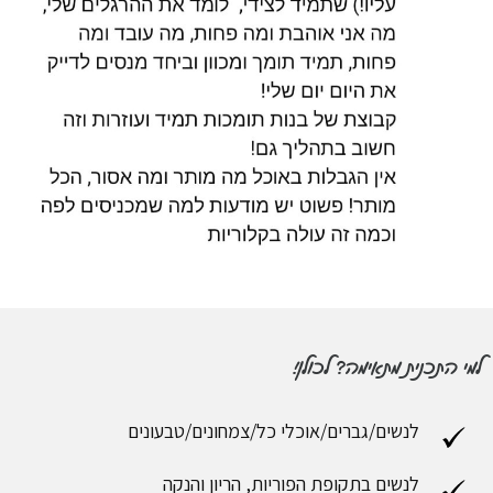
למי התכנית מתאימה? לכולן!
לנשים/גברים/אוכלי כל/צמחונים/טבעונים
לנשים בתקופת הפוריות, הריון והנקה