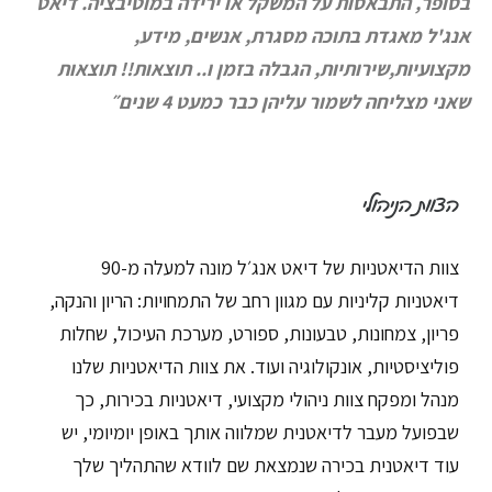
בסופר, התבאסות על המשקל או ירידה במוטיבציה. דיאט
אנג'ל מאגדת בתוכה מסגרת, אנשים, מידע,
מקצועיות,שירותיות, הגבלה בזמן ו.. תוצאות!!
תוצאות
שאני מצליחה לשמור עליהן כבר כמעט 4 שנים״
הצוות הניהולי
צוות הדיאטניות של דיאט אנג׳ל מונה למעלה מ-90
דיאטניות קליניות עם מגוון רחב של התמחויות: הריון והנקה,
פריון, צמחונות, טבעונות, ספורט, מערכת העיכול, שחלות
פוליציסטיות, אונקולוגיה ועוד. את צוות הדיאטניות שלנו
מנהל ומפקח צוות ניהולי מקצועי, דיאטניות בכירות, כך
שבפועל מעבר לדיאטנית שמלווה אותך באופן יומיומי, יש
עוד דיאטנית בכירה שנמצאת שם לוודא שהתהליך שלך